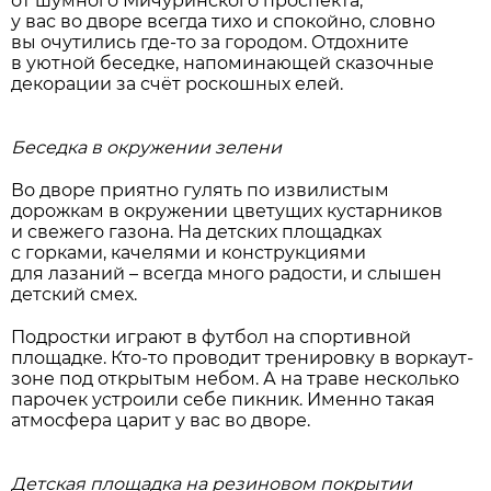
от шумного Мичуринского проспекта,
у вас во дворе всегда тихо и спокойно, словно
вы очутились где-то за городом. Отдохните
в уютной беседке, напоминающей сказочные
декорации за счёт роскошных елей.
Беседка в окружении зелени
Во дворе приятно гулять по извилистым
дорожкам в окружении цветущих кустарников
и свежего газона. На детских площадках
с горками, качелями и конструкциями
для лазаний – всегда много радости, и слышен
детский смех.
Подростки играют в футбол на спортивной
площадке. Кто-то проводит тренировку в воркаут-
зоне под открытым небом. А на траве несколько
парочек устроили себе пикник. Именно такая
атмосфера царит у вас во дворе.
Детская площадка на резиновом покрытии