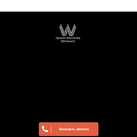
квартиры
Небоскрёбы
с квартира
с ТЦ,
около парка
с отделкой
фитнесом
с прудом
и парком
проект агентства
Whitewill
Заказать звонок