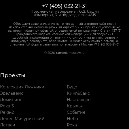
+7 (495) 032-21-31
Пресненская набережная, 6с2, башня
«Империя», 3-й подъезд, офис 4315
Обращаем ваше внимание на то, что данный интернет-сайт носит
исключительно информационный характер и ни при каких условиях не
является публичной офертой, определяемой положениями Статьи 437 (2)
Гражданского кодекса Российской Федерации. Для получения
подробной информации о наличии и стоимости указанных товаров и
(или) услуг, пожалуйста, обращайтесь к менеджеру сайта с помощью
специальной формы связи или по телефону в Москве +7 (495) 032-21-31
© 2026, ramenkimoscow.ru
Проекты
Коллекция Лужники
Вудс
Эдельвейс
Кинг&Санс
Доминион
Настоящее
Река-3
Крылья
Река-2
Событие
Левел Мичуринский
Небо
Легаси
Река