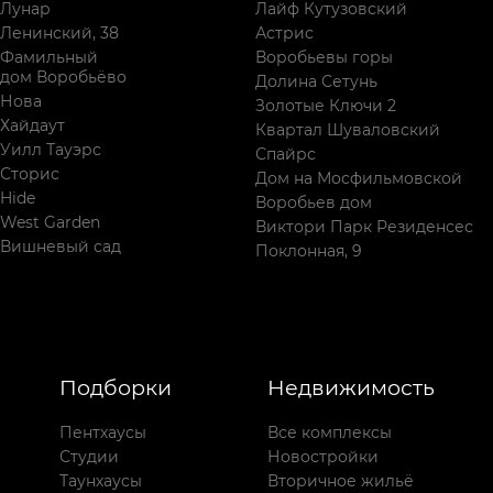
Лунар
Лайф Кутузовский
Ленинский, 38
Астрис
Фамильный
Воробьевы горы
дом Воробьёво
Долина Сетунь
Нова
Золотые Ключи 2
Хайдаут
Квартал Шуваловский
Уилл Тауэрс
Спайрс
Сторис
Дом на Мосфильмовской
Hide
Воробьев дом
West Garden
Виктори Парк Резиденсес
Вишневый сад
Поклонная, 9
Подборки
Недвижимость
Пентхаусы
Все комплексы
Студии
Новостройки
Таунхаусы
Вторичное жильё