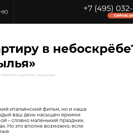
+7 (495) 032-
НЮ
Сейчас р
артиру в небоскрёб
ылья»
е? Жилой комплекс «Крылья»
икий итальянский фильм, но и наша
каждый ваш день насыщен яркими
ой – словно маленький праздник.
ак. Но это вполне возможно, если
лей.