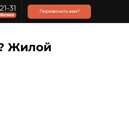
21-31
Перезвонить вам?
аботаем
е? Жилой