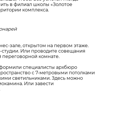
пить в филиал школы «Золотое
рритории комплекса.
фонарей
ес-зале, открытом на первом этаже.
г-студии. Или проводите совещания
й переговорной комнате.
оформили специалисты архбюро
 пространство с 7-метровыми потолками
кими светильниками. Здесь можно
иокамина. Или завести
.