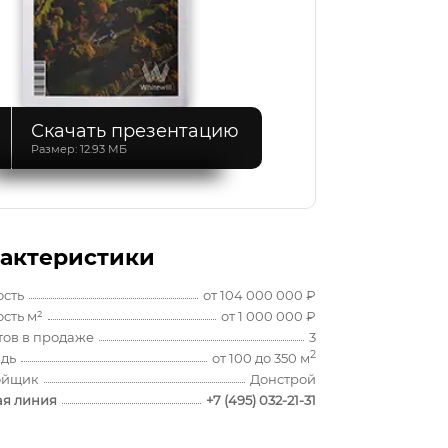
Скачать презентацию
Размер: 12.93 МБ
актеристики
ость
от 104 000 000 ₽
сть м²
от 1 000 000 ₽
тов в продаже
3
2
дь
от 100 до 350 м
ойщик
Донстрой
ая линия
+7 (495) 032-21-31