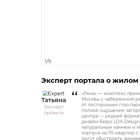
1
/
9
Эксперт портала о жилом
«Река» — комплекс прем
Москвы у набережной ре
Татьяна
от посторонних глаз пар
Эксперт
полное ощущение загоро
проекта
центра — редкий формат
дизайн-бюро LDA Design
натуральным камнем и м
корпуса на 115 квартир
могут обустроить зимние