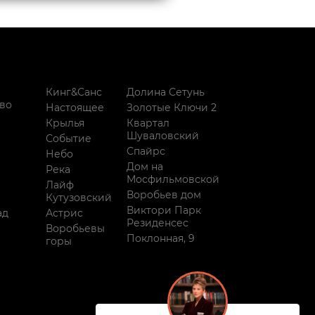
Кинг&Санс
Долина Сетунь
во
Настоящее
Золотые Ключи 2
Крылья
Квартал
Шуваловский
Событие
Спайрс
Небо
Дом на
Река
Мосфильмовской
Лайф
Воробьев дом
Кутузовский
Виктори Парк
ад
Астрис
Резиденсес
Воробьевы
Поклонная, 9
горы