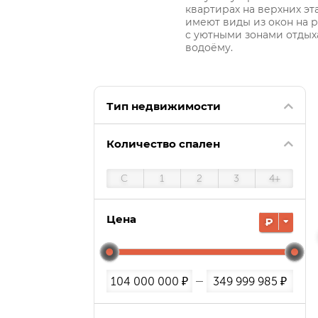
квартирах на верхних э
имеют виды из окон на 
с уютными зонами отдых
водоёму.
Тип недвижимости
Количество спален
С
1
2
3
4+
Цена
₽