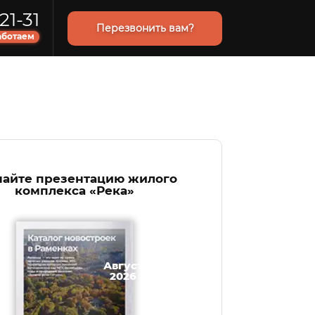
21-31
Перезвонить вам?
аботаем
чайте презентацию жилого
комплекса «Река»
Август
2026