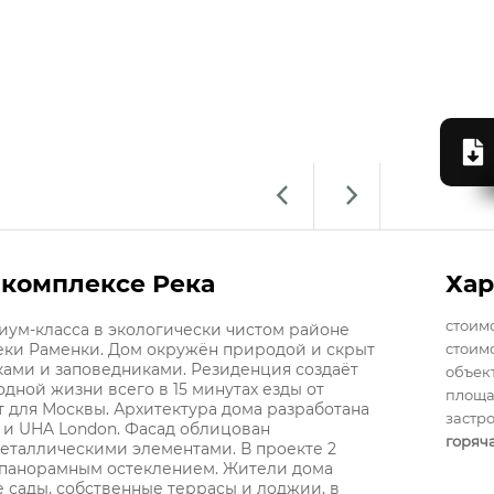
 комплексе Река
Хар
стоим
иум-класса в экологически чистом районе
ки Раменки. Дом окружён природой и скрыт
стоимо
ками и заповедниками. Резиденция создаёт
объек
дной жизни всего в 15 минутах езды от
площа
 для Москвы. Архитектура дома разработана
застр
 и UHA London. Фасад облицован
горяч
еталлическими элементами. В проекте 2
 с панорамным остеклением. Жители дома
 сады, собственные террасы и лоджии, в