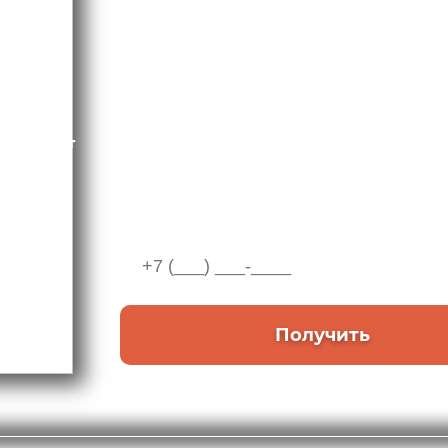
проектов нед
Раменок
В презентации вы найдете актуальные це
авторские подборки и обзоры лучших об
Август
2026
Введите телефон
Получить