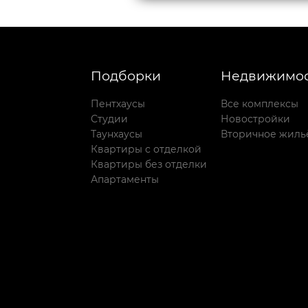
Подборки
Недвижимос
Пентхаусы
Все комплексы
Студии
Новостройки
Таунхаусы
Вторичное жиль
Квартиры с отделкой
Квартиры без отделки
Апартаменты