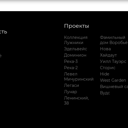
Проекты
ть
Коллекция
Фамильный
Лужники
дом Воробьё
Эдельвейс
Нова
Доминион
Хайдаут
ё
Река-3
Уилл Тауэрс
Река-2
Сторис
Левел
Hide
Мичуринский
West Garden
Легаси
Вишневый с
Лунар
Вудс
Ленинский,
38