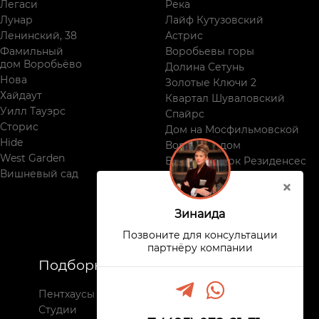
Легаси
Река
Лунар
Лайф Кутузовский
Ленинский, 38
Астрис
Фамильный
Воробьевы горы
дом Воробьёво
Долина Сетунь
Нова
Золотые Ключи 2
Хайдаут
Квартал Шуваловский
Уилл Тауэрс
Спайрс
Сторис
Дом на Мосфильмовской
Hide
Воробьев дом
West Garden
Виктори Парк Резиденсес
Вишневый сад
Поклонная, 9
Зинаида
Позвоните для консультации
партнёру компании
Подборки
Недвижимость
Пентхаусы
Все комплексы
Студии
Новостройки