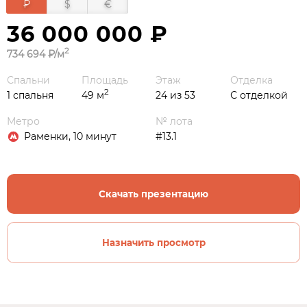
₽
$
€
36 000 000 ₽
2
734 694 ₽/м
Спальни
Площадь
Этаж
Отделка
2
1 спальня
49 м
24 из 53
С отделкой
Метро
№ лота
Раменки, 10 минут
#13.1
Скачать презентацию
Назначить просмотр