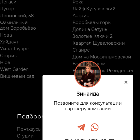
Легаси
Река
Лунар
Лайф Кутузовский
Ленинский, 38
Астрис
Фамильный
Воробьевы горы
дом Воробьёво
Долина Сетунь
Нова
Золотые Ключи 2
Хайдаут
Квартал Шуваловский
Уилл Тауэрс
Спайрс
Сторис
Дом на Мосфильмовской
Hide
Воробьев дом
West Garden
Виктори Парк Резиденсес
Вишневый сад
Поклонная, 9
Зинаида
Позвоните для консультации
партнёру компании
Подборки
Недвижимость
Пентхаусы
Все комплексы
Студии
Новостройки