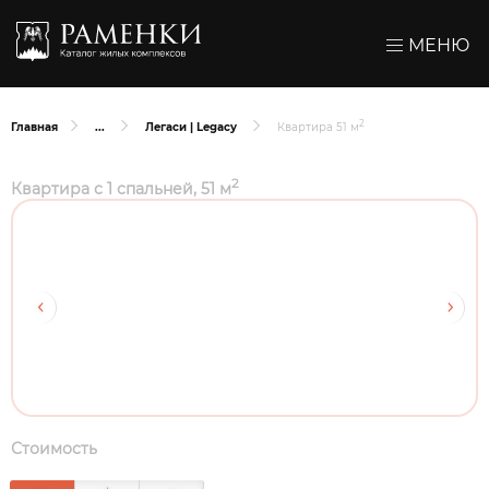
МЕНЮ
2
Главная
Легаси | Legacy
Квартира 51 м
2
Квартира с 1 спальней, 51 м
Стоимость