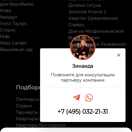
дом Воробьёво
Долина Сетунь
Нова
Золотые Ключи 2
Хайдаут
Квартал Шуваловский
Уилл Тауэрс
Спайрс
Сторис
Дом на Мосфильмовской
Hide
Воробьев дом
West Garden
Виктори Парк Резиденсес
Вишневый сад
Поклонная, 9
Зинаида
Позвоните для консультации
партнёру компании
Подборки
Недвижимость
Пентхаусы
Все комплексы
Студии
Новостройки
+7 (495) 032-21-31
Таунхаусы
Вторичное жильё
Квартиры с отделкой
Квартиры без отделки
Апартаменты