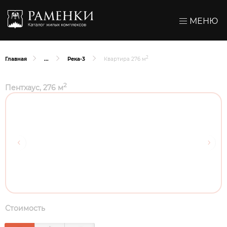
МЕНЮ
2
Главная
Река-3
Квартира 276 м
2
Пентхаус, 276 м
Стоимость