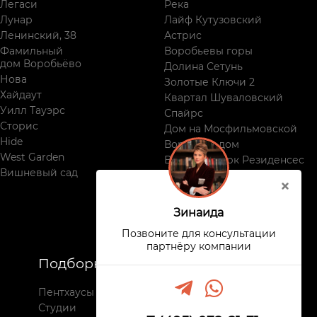
Легаси
Река
Лунар
Лайф Кутузовский
Ленинский, 38
Астрис
Фамильный
Воробьевы горы
дом Воробьёво
Долина Сетунь
Нова
Золотые Ключи 2
Хайдаут
Квартал Шуваловский
Уилл Тауэрс
Спайрс
Сторис
Дом на Мосфильмовской
Hide
Воробьев дом
West Garden
Виктори Парк Резиденсес
Вишневый сад
Поклонная, 9
Зинаида
Позвоните для консультации
партнёру компании
Подборки
Недвижимость
Пентхаусы
Все комплексы
Студии
Новостройки