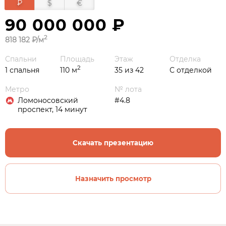
₽
$
€
90 000 000 ₽
2
818 182 ₽/м
Спальни
Площадь
Этаж
Отделка
2
1 спальня
110 м
35 из 42
С отделкой
Метро
№ лота
Ломоносовский
#4.8
проспект, 14 минут
Скачать презентацию
Назначить просмотр