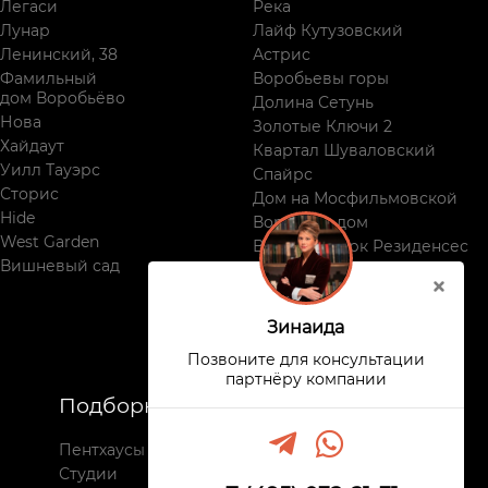
Легаси
Река
Лунар
Лайф Кутузовский
Ленинский, 38
Астрис
Фамильный
Воробьевы горы
дом Воробьёво
Долина Сетунь
Нова
Золотые Ключи 2
Хайдаут
Квартал Шуваловский
Уилл Тауэрс
Спайрс
Сторис
Дом на Мосфильмовской
Hide
Воробьев дом
West Garden
Виктори Парк Резиденсес
Вишневый сад
Поклонная, 9
Зинаида
Позвоните для консультации
партнёру компании
Подборки
Недвижимость
Пентхаусы
Все комплексы
Студии
Новостройки