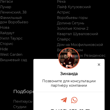
Легаси
Река
Лунар
Лайф Кутузовский
Ленинский, 38
Астрис
Фамильный
Воробьевы горы
дом Воробьёво
Долина Сетунь
Нова
Золотые Ключи 2
Хайдаут
Квартал Шуваловский
Уилл Тауэрс
Спайрс
Сторис
Дом на Мосфильмовской
Hide
Воробьев дом
West Garden
Виктори Парк Резиденсес
Вишневый сад
Поклонная, 9
Зинаида
Позвоните для консультации
партнёру компании
Подборки
Недвижимость
Пентхаусы
Все комплексы
Студии
Новостройки