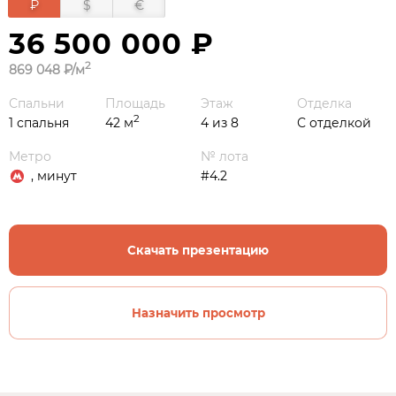
₽
$
€
36 500 000 ₽
2
869 048 ₽/м
Спальни
Площадь
Этаж
Отделка
2
1 спальня
42 м
4 из 8
С отделкой
Метро
№ лота
, минут
#4.2
Скачать презентацию
Назначить просмотр