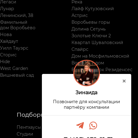
Легаси
Река
Лунар
Лайф Кутузовский
Ленинский, 38
Астрис
Фамильный
Воробьевы горы
дом Воробьёво
Долина Сетунь
Нова
Золотые Ключи 2
Хайдаут
Квартал Шуваловский
Уилл Тауэрс
Спайрс
Сторис
Дом на Мосфильмовской
Hide
Воробьев дом
West Garden
Виктори Парк Резиденсес
Вишневый сад
Поклонная, 9
Зинаида
Позвоните для консультации
партнёру компании
Подборки
Недвижимость
Пентхаусы
Все комплексы
Студии
Новостройки