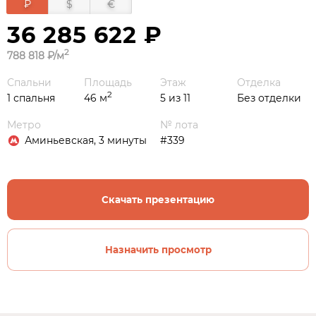
₽
$
€
36 285 622 ₽
2
788 818 ₽/м
Спальни
Площадь
Этаж
Отделка
2
1 спальня
46 м
5 из 11
Без отделки
Метро
№ лота
Аминьевская, 3 минуты
#339
Скачать презентацию
Назначить просмотр