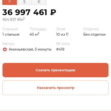
₽
$
€
36 997 461 ₽
2
924 937 ₽/м
Спальни
Площадь
Этаж
Отделка
2
1 спальня
40 м
10 из 11
Без отделки
Метро
№ лота
Аминьевская, 3 минуты
#419
Скачать презентацию
Назначить просмотр