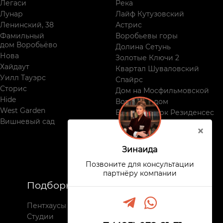
Легаси
Река
Лунар
Лайф Кутузовский
Ленинский, 38
Астрис
Фамильный
Воробьевы горы
дом Воробьёво
Долина Сетунь
Нова
Золотые Ключи 2
Хайдаут
Квартал Шуваловский
Уилл Тауэрс
Спайрс
Сторис
Дом на Мосфильмовской
Hide
Воробьев дом
West Garden
Виктори Парк Резиденсес
Вишневый сад
Поклонная, 9
Зинаида
Позвоните для консультации
партнёру компании
Подборки
Недвижимость
Пентхаусы
Все комплексы
Студии
Новостройки